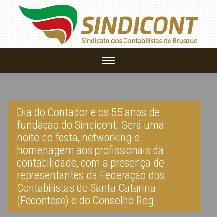
Toggle
navigation
Dia do Contador e os 55 anos de
PARTICIPE DE
CONHEÇA O
CERTIFICADO
fundação do Sindicont. Será uma
noite de festa, networking e
NOSSOS CURSOS
SINDICONT BRUSQUE
DIGITAL
homenagem aos profissionais da
contabilidade, com a presença de
representantes da Federação dos
Contabilistas de Santa Catarina
O Sindicont promove cursos especialmente selecionados para
Somos uma entidade representativa do setor profissional
O documento virtual que oferece mais praticidade e segurança
(Fecontesc) e do Conselho Reg
empresários, profissionais ou estudantes da área.
contábil, que desenvolve e participa de relevantes serviços em
nas transações on-line.
benefício de toda a comunidade sul catarinense, por meio da