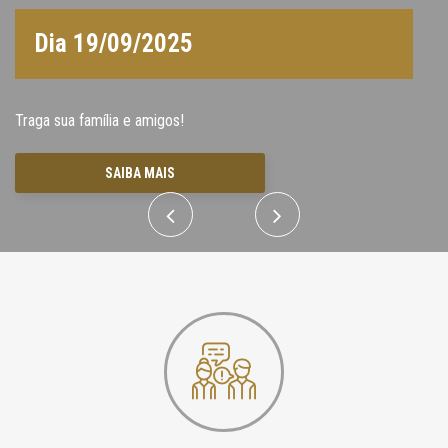
atuação efetiva de seus componentes em importantes ações
SAIBA MAIS
SAIBA MAIS
empresariais,
Dia 19/09/2025
SAIBA MAIS
Traga sua família e amigos!
SAIBA MAIS